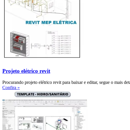
Projeto elétrico revit
Procurando projeto elétrico revit para baixar e editar, segue o mais de
Confira »