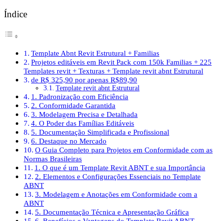
Índice
Template Abnt Revit Estrutural + Familias
Projetos editáveis em Revit Pack com 150k Familias + 225
Templates revit + Texturas + Template revit abnt Estrutural
de R$ 325,90 por apenas R$89,90
Template revit abnt Estrutural
1. Padronização com Eficiência
2. Conformidade Garantida
3. Modelagem Precisa e Detalhada
4. O Poder das Famílias Editáveis
5. Documentação Simplificada e Profissional
6. Destaque no Mercado
O Guia Completo para Projetos em Conformidade com as
Normas Brasileiras
1. O que é um Template Revit ABNT e sua Importância
2. Elementos e Configurações Essenciais no Template
ABNT
3. Modelagem e Anotações em Conformidade com a
ABNT
5. Documentação Técnica e Apresentação Gráfica
6. Benefícios e Vantagens do Template Revit ABNT