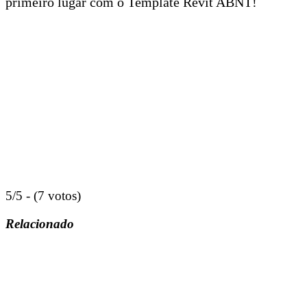
primeiro lugar com o Template Revit ABNT!
5/5 - (7 votos)
Relacionado
“
AUTODESK
,
® REVIT®
e todos os outros produtos de software
da Autodesk mencionados neste site são marcas registradas da