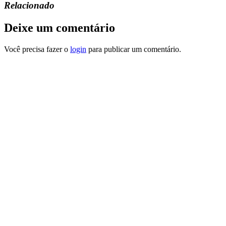
Relacionado
Deixe um comentário
Você precisa fazer o
login
para publicar um comentário.
“
AUTODESK
,
® REVIT®
e todos os outros produtos de software
da Autodesk mencionados neste site são marcas registradas da
Autodesk, Inc., e/ou suas subsidiárias e/ou afiliadas nos EUA e/ou
em outros países.
Este site é independente da Autodesk, Inc., e não é afiliado,
autorizado, endossado, patrocinado ou de outra forma aprovado
pela Autodesk, Inc.”
Depois de muitos anos trabalhando com projetos no Revit e
prestando consultorias para centenas de escritórios.
Criei um
arsenal completo com mais de 100 mil famílias, blocos e