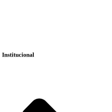
componentes para Revit
de alta qualidade.
No total, já
cheguei a investir mais de 15 mil reais para montar
esse Megapack
de componentes para Revit.
E isso tudo
para não ter mais que gastar meu tempo
procurando
na internet.
318798914
Institucional