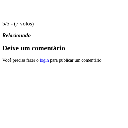
5/5 - (7 votos)
Relacionado
Deixe um comentário
Você precisa fazer o
login
para publicar um comentário.
“
AUTODESK
,
® REVIT®
e todos os outros produtos de software
da Autodesk mencionados neste site são marcas registradas da
Autodesk, Inc., e/ou suas subsidiárias e/ou afiliadas nos EUA e/ou
em outros países.
Este site é independente da Autodesk, Inc., e não é afiliado,
autorizado, endossado, patrocinado ou de outra forma aprovado
pela Autodesk, Inc.”