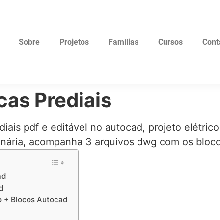
Sobre
Projetos
Famílias
Cursos
Cont
cas Prediais
ediais pdf e editável no autocad, projeto elétri
onária, acompanha 3 arquivos dwg com os bloc
ad
ad
lo + Blocos Autocad