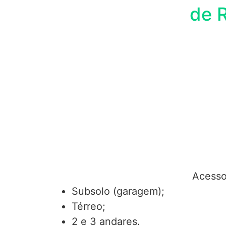
de 
Acesso 
Subsolo (garagem);
Térreo;
2 e 3 andares.