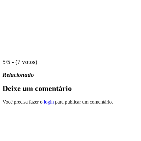
5/5 - (7 votos)
Relacionado
Deixe um comentário
Você precisa fazer o
login
para publicar um comentário.
“
AUTODESK
,
® REVIT®
e todos os outros produtos de software
da Autodesk mencionados neste site são marcas registradas da