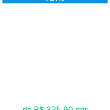
de R$
325,90
por