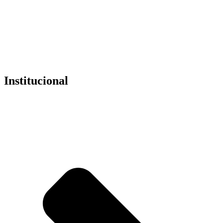
esse Megapack
de componentes para Revit.
E isso tudo
para não ter mais que gastar meu tempo
procurando
na internet.
318798914
Institucional