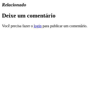
Relacionado
Deixe um comentário
Você precisa fazer o
login
para publicar um comentário.
“
AUTODESK
,
® REVIT®
e todos os outros produtos de software
da Autodesk mencionados neste site são marcas registradas da
Autodesk, Inc., e/ou suas subsidiárias e/ou afiliadas nos EUA e/ou
em outros países.
Este site é independente da Autodesk, Inc., e não é afiliado,
autorizado, endossado, patrocinado ou de outra forma aprovado
pela Autodesk, Inc.”
Depois de muitos anos trabalhando com projetos no Revit e
prestando consultorias para centenas de escritórios.