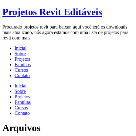
Skip
Projetos Revit Editáveis
to
content
Procurado projetos revit para baixar, aqui você terá os downloads
mais atualizado, nós agora estamos com uma lista de projetos para
revit com mais
Inicial
Sobre
Projetos
Famílias
Cursos
Contato
Menu
Inicial
Sobre
Projetos
Famílias
Cursos
Contato
Arquivos