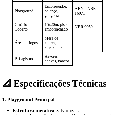
Escorregador,
ABNT NBR
Playground
balanço,
16071
gangorra
Ginásio
15x20m, piso
NBR 9050
Coberto
emborrachado
Mesa de
Área de Jogos
xadrez,
–
amarelinha
Árvores
Paisagismo
nativas, bancos
📐 Especificações Técnicas
1. Playground Principal
Estrutura metálica
galvanizada