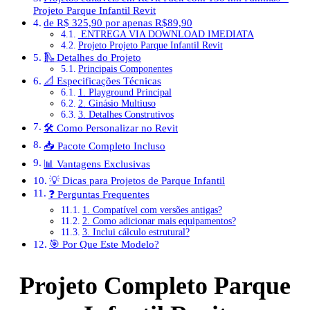
Projeto Parque Infantil Revit
de R$ 325,90 por apenas R$89,90
ENTREGA VIA DOWNLOAD IMEDIATA
Projeto Projeto Parque Infantil Revit
🛝 Detalhes do Projeto
Principais Componentes
📐 Especificações Técnicas
1. Playground Principal
2. Ginásio Multiuso
3. Detalhes Construtivos
🛠️ Como Personalizar no Revit
📥 Pacote Completo Incluso
📊 Vantagens Exclusivas
💡 Dicas para Projetos de Parque Infantil
❓ Perguntas Frequentes
1. Compatível com versões antigas?
2. Como adicionar mais equipamentos?
3. Inclui cálculo estrutural?
🎯 Por Que Este Modelo?
Projeto Completo Parque