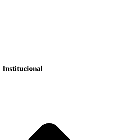
componentes para Revit
de alta qualidade.
No total, já
cheguei a investir mais de 15 mil reais para montar
esse Megapack
de componentes para Revit.
E isso tudo
para não ter mais que gastar meu tempo
procurando
na internet.
318798914
Institucional