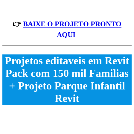
👉
BAIXE O PROJETO PRONTO
AQUI
Projetos editaveis em Revit
Pack com 150 mil Familias
+ Projeto Parque Infantil
Revit