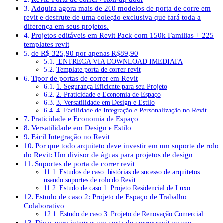
Adquira agora mais de 200 modelos de porta de corre em
revit e desfrute de uma coleção exclusiva que fará toda a
diferença em seus projetos.
Projetos editáveis em Revit Pack com 150k Familias + 225
templates revit
de R$ 325,90 por apenas R$89,90
ENTREGA VIA DOWNLOAD IMEDIATA
Template porta de correr revit
Tipor de portas de correr em Revit
1. Segurança Eficiente para seu Projeto
2. Praticidade e Economia de Espaço
3. Versatilidade em Design e Estilo
4. Facilidade de Integração e Personalização no Revit
Praticidade e Economia de Espaço
Versatilidade em Design e Estilo
Fácil Integração no Revit
Por que todo arquiteto deve investir em um suporte de rolo
do Revit: Um divisor de águas para projetos de design
Suportes de porta de correr revit
Estudos de caso: histórias de sucesso de arquitetos
usando suportes de rolo do Revit
Estudo de caso 1: Projeto Residencial de Luxo
Estudo de caso 2: Projeto de Espaço de Trabalho
Colaborativo
Estudo de caso 3: Projeto de Renovação Comercial
Dicas para integrar um porta de correr revit ao seu