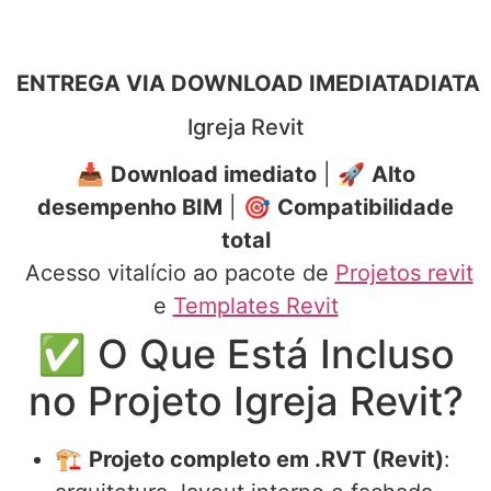
ENTREGA VIA DOWNLOAD IMEDIATA
DIATA
Igreja Revit
📥
Download imediato
| 🚀
Alto
desempenho BIM
| 🎯
Compatibilidade
total
Acesso vitalício ao pacote de
Projetos revit
e
Templates Revit
✅ O Que Está Incluso
no Projeto Igreja Revit?
🏗️
Projeto completo em .RVT (Revit)
: