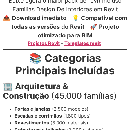
Baixe agora o maior pack de revit incluso
Familias Design De Interiores em Revit
📥
Download imediato
| 💡
Compatível com
todas as versões do Revit
| 🚀
Projeto
otimizado para BIM
Projetos Revit
–
Templates revit
📚 Categorias
Principais Incluídas
🏢 Arquitetura &
Construção
(45.000 famílias)
Portas e janelas
(2.500 modelos)
Escadas e corrimãos
(1.800 tipos)
Revestimentos
(8.000 materiais)
Coberturas e telhados
(3.200 sistemas)