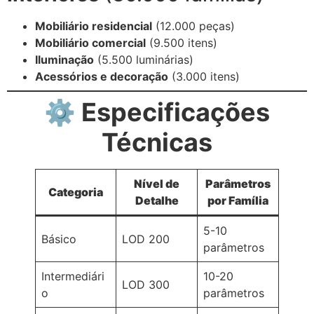
Mobiliário residencial
(12.000 peças)
Mobiliário comercial
(9.500 itens)
Iluminação
(5.500 luminárias)
Acessórios e decoração
(3.000 itens)
⚙️ Especificações
Técnicas
Nível de
Parâmetros
Categoria
Detalhe
por Família
5-10
Básico
LOD 200
parâmetros
Intermediári
10-20
LOD 300
o
parâmetros