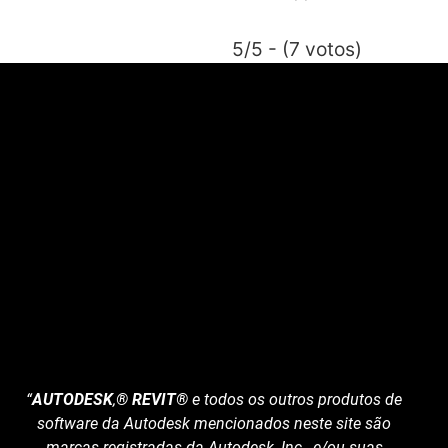
5/5 - (7 votos)
“
AUTODESK
,
® REVIT®
e todos os outros produtos de
software da Autodesk mencionados neste site são
marcas registradas da Autodesk, Inc., e/ou suas