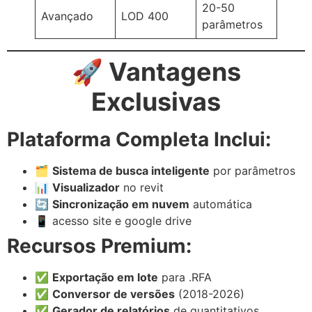
20-50
Avançado
LOD 400
parâmetros
🚀 Vantagens
Exclusivas
Plataforma Completa Inclui:
🗂️
Sistema de busca inteligente
por parâmetros
📊
Visualizador
no revit
🔄
Sincronização em nuvem
automática
📱 acesso site e google drive
Recursos Premium:
✅
Exportação em lote
para .RFA
✅
Conversor de versões
(2018-2026)
✅
Gerador de relatórios
de quantitativos