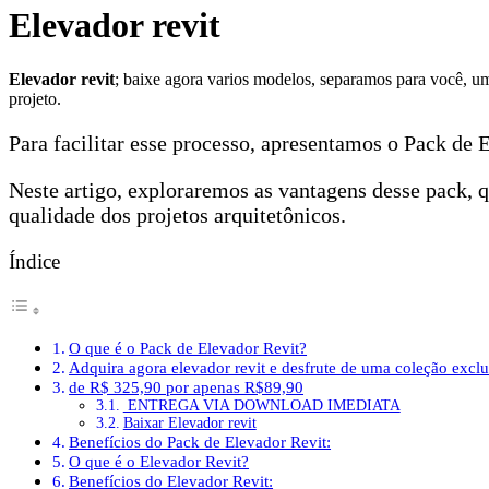
Elevador revit
Elevador revit
; baixe agora varios modelos, separamos para você, u
projeto.
Para facilitar esse processo, apresentamos o Pack de
Neste artigo, exploraremos as vantagens desse pack,
qualidade dos projetos arquitetônicos.
Índice
O que é o Pack de Elevador Revit?
Adquira agora elevador revit e desfrute de uma coleção exclus
de R$ 325,90 por apenas R$89,90
ENTREGA VIA DOWNLOAD IMEDIATA
Baixar Elevador revit
Benefícios do Pack de Elevador Revit:
O que é o Elevador Revit?
Benefícios do Elevador Revit: