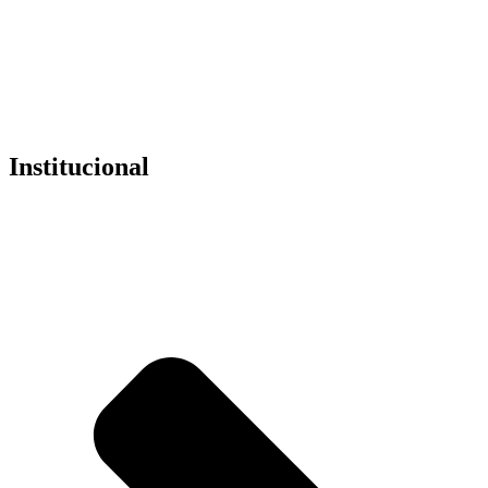
E isso tudo
para não ter mais que gastar meu tempo
procurando
na internet.
318798914
Institucional