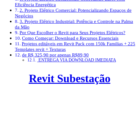
Eficiência Energética
2. Projeto Elétrico Comercial: Potencializando Espaços de
Negócios
3. Projeto Elétrico Industrial: Potência e Controle na Palma
da Mão
Por Que Escolher o Revit para Seus Projetos Elétricos?
Como Começar: Download e Recursos Essenciais
Projetos editáveis em Revit Pack com 150k Familias + 225
Templates revit + Texturas
de R$ 325,90 por apenas R$89,90
ENTREGA VIA DOWNLOAD IMEDIATA
Revit Subestação