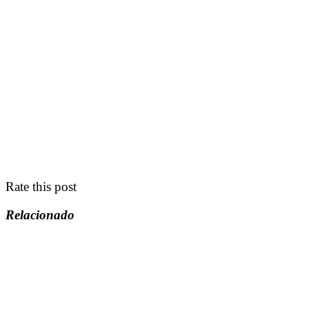
Rate this post
Relacionado
“
AUTODESK
,
® REVIT®
e todos os outros produtos de software
da Autodesk mencionados neste site são marcas registradas da