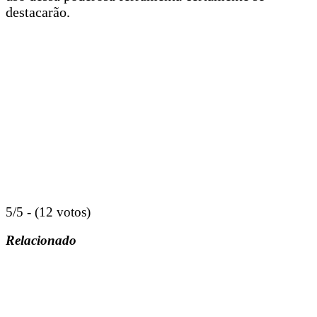
destacarão.
5/5 - (12 votos)
Relacionado
“
AUTODESK
,
® REVIT®
e todos os outros produtos de software