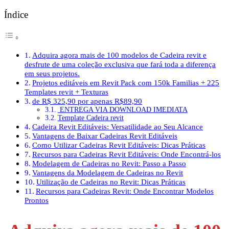
Índice
Adquira agora mais de 100 modelos de Cadeira revit e
desfrute de uma coleção exclusiva que fará toda a diferença
em seus projetos.
Projetos editáveis em Revit Pack com 150k Familias + 225
Templates revit + Texturas
de R$ 325,90 por apenas R$89,90
ENTREGA VIA DOWNLOAD IMEDIATA
Template Cadeira revit
Cadeira Revit Editáveis: Versatilidade ao Seu Alcance
Vantagens de Baixar Cadeiras Revit Editáveis
Como Utilizar Cadeiras Revit Editáveis: Dicas Práticas
Recursos para Cadeiras Revit Editáveis: Onde Encontrá-los
Modelagem de Cadeiras no Revit: Passo a Passo
Vantagens da Modelagem de Cadeiras no Revit
Utilização de Cadeiras no Revit: Dicas Práticas
Recursos para Cadeiras Revit: Onde Encontrar Modelos
Prontos